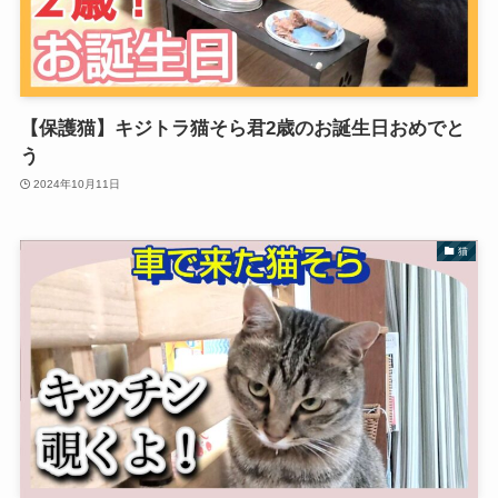
【保護猫】キジトラ猫そら君2歳のお誕生日おめでと
う
2024年10月11日
猫